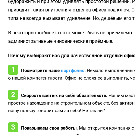
будоражить и при этом удивлять простотой решений. Р
приводит такая внутренняя отделка офиса под ключ. 
типа не всегда вызывает удивление! Но, дешёвым его 
В некоторых кабинетах это может быть не приемлемо
административные чиновнические приёмные.
Почему выбирают нас для качественной отделки офи
Посмотрите наше
портфолио
.
Немало выполненных д
о нашей компетентности. Офис не сложнее выполнить, че
Скорость взятых на себя обязательств.
Нашим маст
простое нахождение на строительном объекте, без активно
нашу пользу говорит сам за себя! Не так ли?
Показываем свои работы.
Мы открытая компания с