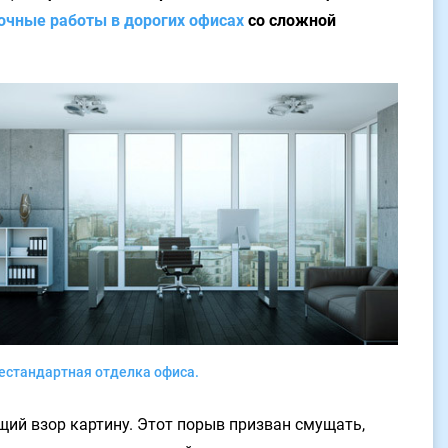
очные работы в дорогих офисах
со сложной
естандартная отделка офиса.
ий взор картину. Этот порыв призван смущать,