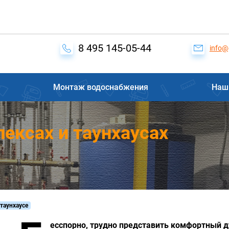
8 495 145-05-44
info@
Монтаж водоснабжения
Наш
ексах и таунхаусах
таунхаусе
есспорно, трудно представить комфортный д