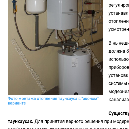
регулиро
устанавл
отоплени
усмотрен
В нынешн
должна б
использо
приборов
установк
системы 
модерниз
Фото монтажа отопления таунхауса в "эконом"
канализа
варианте
Существу
таунхаусах.
Для принятия верного решения при модерн